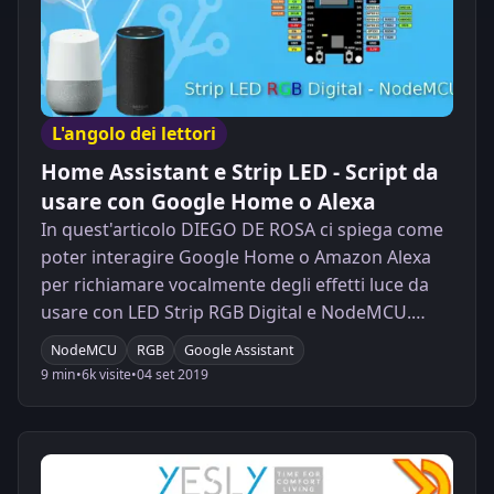
L'angolo dei lettori
Home Assistant e Strip LED - Script da
usare con Google Home o Alexa
In quest'articolo DIEGO DE ROSA ci spiega come
poter interagire Google Home o Amazon Alexa
per richiamare vocalmente degli effetti luce da
usare con LED Strip RGB Digital e NodeMCU.
Naturalmente il tutto sarà gestito da Home
NodeMCU
RGB
Google Assistant
Assistant!
9 min
•
6k visite
•
04 set 2019