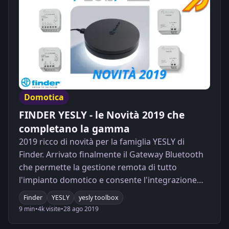
Domotica
FINDER YESLY - le Novità 2019 che
completano la gamma
2019 ricco di novità per la famiglia YESLY di
Finder. Arrivato finalmente il Gateway Bluetooth
che permette la gestione remota di tutto
l'impianto domotico e consente l'integrazione
con gli assistenti vocali Google Assistant e
Finder
YESLY
yesly toolbox
Amazon Alexa. Scoprite le altre novità all'interno
9 min
•
4k visite
•
28 ago 2019
dell'articolo!