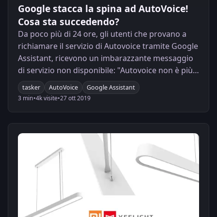
Google stacca la spina ad AutoVoice!
Cosa sta succedendo?
Da poco più di 24 ore, gli utenti che provano a
richiamare il servizio di Autovoice tramite Google
Assistant, ricevono un imbarazzante messaggio
di servizio non disponibile: "Autovoice non è più
disponibile" oppure "impossibile raggiungere
tasker
AutoVoice
Google Assistant
AutoVoice".
3 min
•
4k visite
•
27 ott 2019