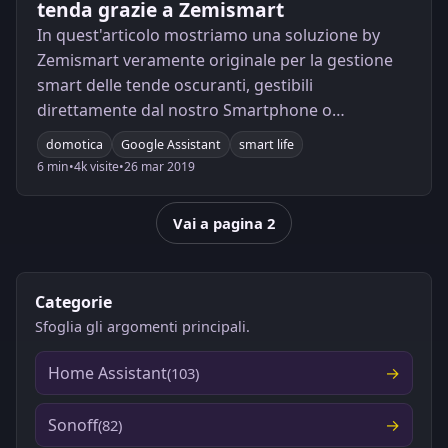
tenda grazie a Zemismart
In quest'articolo mostriamo una soluzione by
Zemismart veramente originale per la gestione
smart delle tende oscuranti, gestibili
direttamente dal nostro Smartphone o
vocalmente da Google Home o Amazon Echo.
domotica
Google Assistant
smart life
Nell'articolo descriviamo anche come integrare il
6 min
•
4k visite
•
26 mar 2019
dispositivo in Home Assistant e come pilotarlo
tramite Tasker.
Vai a pagina 2
Categorie
Sfoglia gli argomenti principali.
Home Assistant
(103)
Sonoff
(82)