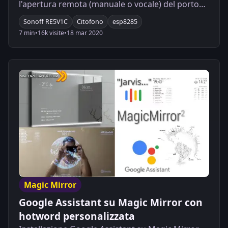
l'apertura remota (manuale o vocale) del portone
o di un cancelletto.
Sonoff RE5V1C
Citofono
esp8285
7 min
•
16k visite
•
18 mar 2020
Magic Mirror
Google Assistant su Magic Mirror con
hotword personalizzata