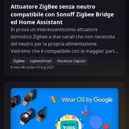
Attuatore ZigBee senza neutro
compatibile con Sonoff Zigbee Bridge
ed Home Assistant
In prova un interessantissimo attuatore
domotico Zigbee a due canali che non necessita
del neutro per la propria alimentazione.
Vedremo che è compatibile con la maggior parte
degli Hub ZigBee in commercio tra cui il
ZigBee
zigbee2mqtt
Vincenzo Caputo
famosissimo Sonoff ZigBee Bridge nonché con
8 min
•
4k visite
•
19 lug 2021
Home Assistant tramite chiavetta cc2530