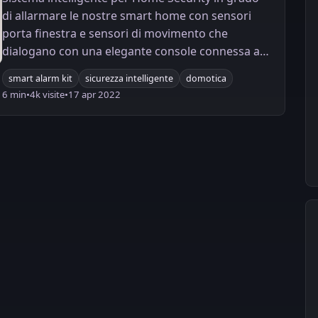
di allarmare le nostre smart home con sensori
porta finestra e sensori di movimento che
dialogano con una elegante console connessa al
WiFi e con il mondo Tuya Smart
smart alarm kit
sicurezza intelligente
domotica
6 min
•
4k visite
•
17 apr 2022