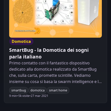
Domotica
SmartBug - la Domotica dei sogni
parla italiano
Primo contatto con il fantastico dispositivo
dedicato alla domotica realizzato da SmartBug
che, sulla carta, promette scintille. Vediamo
insieme su cosa si basa la swarm intelligence e la
smart Plug-in di SmartBug
smartbug
domotica
smart home
9 min
•
5k visite
•
27 mar 2021