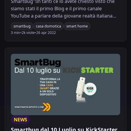
SmartBug"!In tanti ce lo avete chiesto visto che
siamo stati il primo Blog e il primo canale
YouTube a parlare della giovane realtà italiana
ormai quasi un anno fa.
smartbug
casa domotica
smart home
3 min
•
2k visite
•
26 apr 2022
NEWS
Smartbug dal 10 Luglio su KickStarter