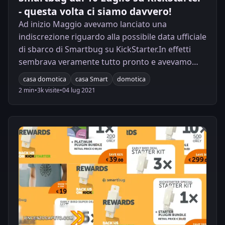
- questa volta ci siamo davvero!
Ad inizio Maggio avevamo lanciato una
indiscrezione riguardo alla possibile data ufficiale
di sbarco di Smartbug su KickStarter.In effetti
sembrava veramente tutto pronto e avevamo
anche una data: il 25 maggio come
casa domotica
casa Smart
domotica
probabilissima data della disponibilità dei primi
2 min
•
3k visite
•
04 lug 2021
dispositivi sulla famosissima piattaforma di
crowdfunding.Qualcosa non deve essere