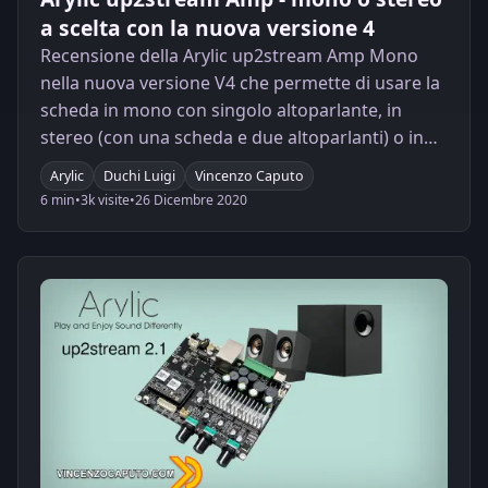
a scelta con la nuova versione 4
Recensione della Arylic up2stream Amp Mono
nella nuova versione V4 che permette di usare la
scheda in mono con singolo altoparlante, in
stereo (con una scheda e due altoparlanti) o in
configurazione doppia scheda e doppio
Arylic
Duchi Luigi
Vincenzo Caputo
altoparlante per una potenza massima di ben
6 min
•
3k visite
•
26 Dicembre 2020
200W