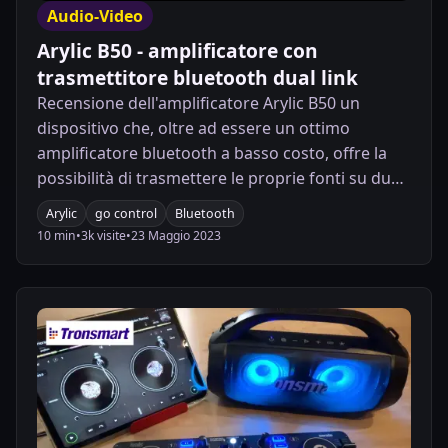
Audio-Video
Arylic B50 - amplificatore con
trasmettitore bluetooth dual link
Recensione dell'amplificatore Arylic B50 un
dispositivo che, oltre ad essere un ottimo
amplificatore bluetooth a basso costo, offre la
possibilità di trasmettere le proprie fonti su due
dispositivi Bluetooth contemporaneamente (es.
Arylic
go control
Bluetooth
due cuffie bluetooth) grazie alla presenza di un
10 min
•
3k visite
•
23 Maggio 2023
trasmettitore bluetooth