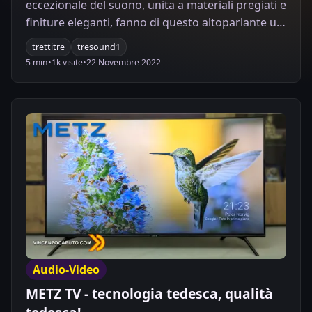
eccezionale del suono, unita a materiali pregiati e
finiture eleganti, fanno di questo altoparlante un
prodotto adatto a chi cerca un suono di alta
trettitre
tresound1
qualità e un raffinatissimo oggetto d'arredo
5 min
•
1k visite
•
22 Novembre 2022
Audio-Video
METZ TV - tecnologia tedesca, qualità