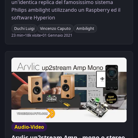
un'identica replica del famosissimo sistema
Philips ambilight utilizzando un Raspberry ed il
software Hyperion
Duchi Luigi
Vincenzo Caputo
Ambilight
23 min
•
18k visite
•
01 Gennaio 2021
Audio-Video
Arylic up2stream Amp - mono o stereo