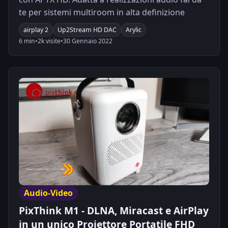
te per sistemi multiroom in alta definizione
airplay 2
Up2Stream HD DAC
Arylic
6 min
•
2k visite
•
30 Gennaio 2022
Audio-Video
PixThink M1 - DLNA, Miracast e AirPlay
in un unico Proiettore Portatile FHD