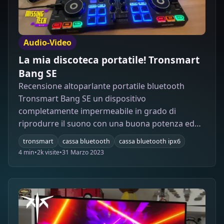
Audio-Video
La mia discoteca portatile! Tronsmart
Bang SE
Recensione altoparlante portatile bluetooth
Tronsmart Bang SE un dispositivo
completamente impermeabile in grado di
riprodurre il suono con una buona potenza ed
una buona qualità in ambienti esterni anche
tronsmart
cassa bluetooth
cassa bluetooth ipx6
grazie al Bluetooth 5.3
4 min
•
2k visite
•
31 Marzo 2023