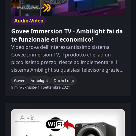
Audio-Video
Govee Immersion TV - Ambilight fai da
te funzionale ed economico!
Video prova dell'interessantissimo sistema
Govee Immersion TV, il prodotto che, ad un
piccolissimo prezzo, riesce ad implementare il
sistema Ambilight su qualsiasi televisore grazie
all'uso di una piccolissima telecamera che
Govee
Ambilight
Duchi Luigi
analizza in tempo reale il video riprodotto
9 min
•
3k visite
•
14 Settembre 2021
generando luci colorate lungo il bordo della TV di
conseguenza