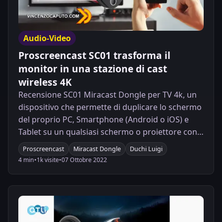
Audio-Video
Proscreencast SC01 trasforma il
monitor in una stazione di cast
wireless 4K
Recensione SC01 Miracast Dongle per TV 4k, un
dispositivo che permette di duplicare lo schermo
del proprio PC, Smartphone (Android o iOS) e
Tablet su un qualsiasi schermo o proiettore con
ingresso HDMI, fornendo un segnale video con
Proscreencast
Miracast Dongle
Duchi Luigi
risoluzione fino a 4K con HDR
4 min
•
1k visite
•
07 Ottobre 2022