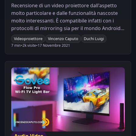
Recensione di un video proiettore dall'aspetto
molto particolare e dalle funzionalità nascoste
molto interessanti. È compatibile infatti con i
protocolli di mirroring sia per il mondo Android
che per il mondo iOS oltre alla compatibilità con
Videoproiettore
Vincenzo Caputo
Duchi Luigi
il DLNA che gli permette di riprodurre anche
7 min
•
2k visite
•
17 Novembre 2021
contenuti sparsi per la rete domestica anche
tramite WiFi
Audio-Video