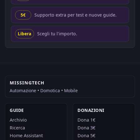
Supporto extra per test e nuove guide.
5€
Scegli tu l'importo.
Libera
MISSINGTECH
Automazione • Domotica • Mobile
GUIDE
DONAZIONI
Archivio
Dona 1€
Ricerca
Dona 3€
Home Assistant
Dona 5€