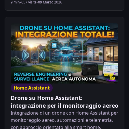
qualità dell'aria, tutelare la tua salute e creare
9 min
•
657 visite
•
09 Marzo 2026
automazioni intelligenti per la tua smart home.
Home Assistant
Drone su Home Assistant:
integrazione per il monitoraggio aereo
Integrazione di un drone con Home Assistant per
monitoraggio aereo, automazioni e telemetria,
con approccio orientato alla smart home.