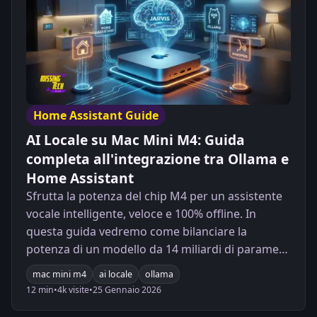
Home Assistant Guide
AI Locale su Mac Mini M4: Guida
completa all'integrazione tra Ollama e
Home Assistant
Sfrutta la potenza del chip M4 per un assistente
vocale intelligente, veloce e 100% offline. In
questa guida vedremo come bilanciare la
potenza di un modello da 14 miliardi di parametri
con la reattività necessaria per un uso
mac mini m4
ai locale
ollama
quotidiano.
12 min
•
4k visite
•
25 Gennaio 2026