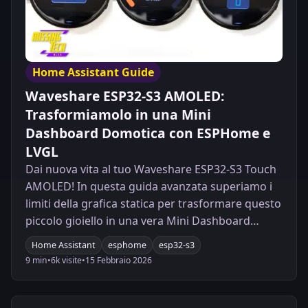
Home Assistant Guide
Waveshare ESP32-S3 AMOLED:
Trasformiamolo in una Mini
Dashboard Domotica con ESPHome e
LVGL
Dai nuova vita al tuo Waveshare ESP32-S3 Touch
AMOLED! In questa guida avanzata superiamo i
limiti della grafica statica per trasformare questo
piccolo gioiello in una vera Mini Dashboard
Domotica interattiva. Grazie alla potenza di
Home Assistant
esphome
esp32-s3
ESPHome e al motore grafico LVGL, realizzeremo
9 min
•
6k visite
•
15 Febbraio 2026
un'interfaccia professionale a tre pagine per
controllare il Termostato di casa, le Luci Shelly e
le Tapparelle motorizzate. Scopri perché un