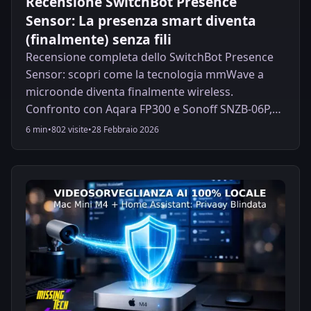
Recensione SwitchBot Presence
Sensor: La presenza smart diventa
(finalmente) senza fili
Recensione completa dello SwitchBot Presence
Sensor: scopri come la tecnologia mmWave a
microonde diventa finalmente wireless.
Confronto con Aqara FP300 e Sonoff SNZB-06P,
test di rilevamento della presenza statica e guida
6 min
•
802 visite
•
28 Febbraio 2026
all'integrazione con Home Assistant senza hub
tramite Bluetooth Proxy. La soluzione definitiva
per l'illuminazione smart automatizzata.