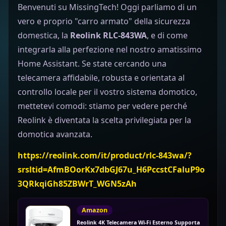
Benvenuti su MissingTech! Oggi parliamo di un
vero e proprio "carro armato" della sicurezza
domestica, la
Reolink RLC-843WA
, e di come
integrarla alla perfezione nel nostro amatissimo
Home Assistant. Se state cercando una
telecamera affidabile, robusta e orientata al
controllo locale per il vostro sistema domotico,
mettetevi comodi: stiamo per vedere perché
Reolink è diventata la scelta privilegiata per la
domotica avanzata.
https://reolink.com/it/product/rlc-843wa/?
srsltid=AfmBOorKx7dbGJ67u_H6PccstCFaluP9o
3QRkqiGh85ZBWrT_WGN5zAh
Amazon
Reolink 4K Telecamera Wi-Fi Esterno Supporta