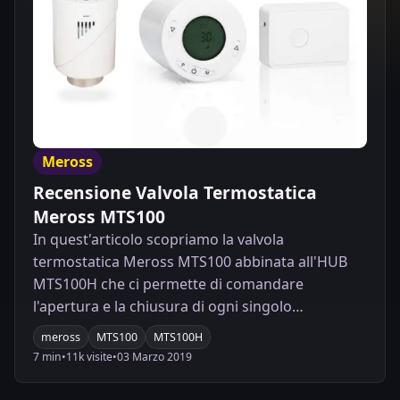
Meross
Recensione Valvola Termostatica
Meross MTS100
In quest'articolo scopriamo la valvola
termostatica Meross MTS100 abbinata all'HUB
MTS100H che ci permette di comandare
l'apertura e la chiusura di ogni singolo
termosifone rendendo il nostro sistema di
meross
MTS100
MTS100H
riscaldamento SMART. Codice Sconto 50%
7 min
•
11k visite
•
03 Marzo 2019
all'interno dell'articolo!