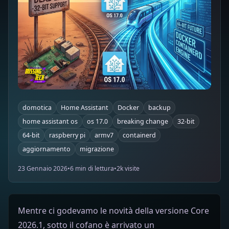
domotica
Home Assistant
Docker
backup
home assistant os
os 17.0
breaking change
32-bit
64-bit
raspberry pi
armv7
containerd
aggiornamento
migrazione
23 Gennaio 2026
•
6 min di lettura
•
2k visite
Mentre ci godevamo le novità della versione Core
2026.1, sotto il cofano è arrivato un