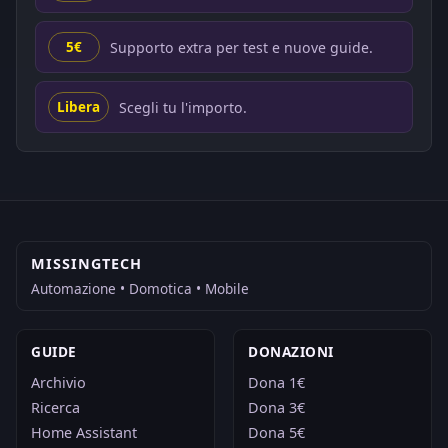
Supporto extra per test e nuove guide.
5€
Scegli tu l'importo.
Libera
MISSINGTECH
Automazione • Domotica • Mobile
GUIDE
DONAZIONI
Archivio
Dona 1€
Ricerca
Dona 3€
Home Assistant
Dona 5€