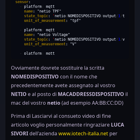
sensor
"events"
:
-
platform
:
name
:
"netio TPF"
"type"
:
"timer"
state_topic
:
'
netio
/
NOMEDISPOSITIVO
/
output
/
1
/
tpf
'
"period"
:
300
unit_of_measurement
:
"tpf"
-
platform
:
"type"
:
"delta"
name
:
"netio Voltage"
"source"
:
"OUTPUTS/1/LOAD"
state_topic
:
'
netio
/
NOMEDISPOSITIVO
/
output
/
1
/
voltage
'
"delta"
:
10
unit_of_measurement
:
"V"
-
platform
:
name
:
"netio Current"
state_topic
:
'
netio
/
NOMEDISPOSITIVO
/
output
/
1
/
current
'
"topic"
:
"netio/${DEVICE_NAME}/output/1/energy"
Ovviamente dovrete sostituire la scritta
unit_of_measurement
:
"mA"
"qos"
:
0
"retain"
:
false
NOMEDISPOSITIVO
con il nome che
-
platform
:
"payload"
:
"${OUTPUTS/1/ENERGY}"
name
:
"netio Energy"
precedentemente avete assegnato al vostro
"events"
:
state_topic
:
'
netio
/
NOMEDISPOSITIVO
/
output
/
1
/
energy
'
unit_of_measurement
:
"Wh"
NETIO
e al posto di
MACADDRESSDISPOSITIVO
il
"type"
:
"timer"
"period"
:
900
-
platform
:
mac del vostro
netio
(ad esempio AA:BB:CC:DD)
name
:
"netio Load"
state_topic
:
'
netio
/
NOMEDISPOSITIVO
/
output
/
1
/
load
'
"type"
:
"delta"
unit_of_measurement
:
"W"
Prima di Lasciarvi al consueto video di fine
"source"
:
"OUTPUTS/1/ENERGY"
"delta"
:
1
articolo voglio personalmente ringraziare
LUCA
SIVORI
dell'azienda
www.iotech-italia.net
per