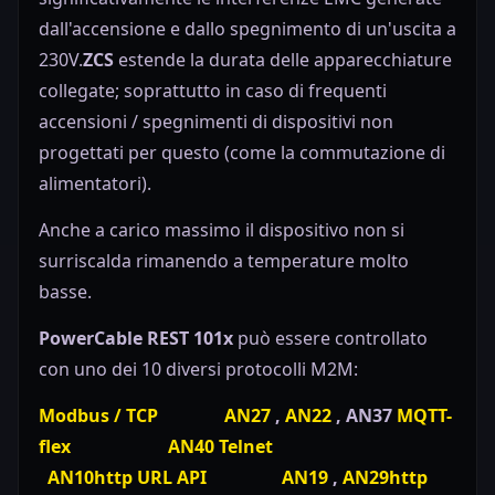
dall'accensione e dallo spegnimento di un'uscita a
230V.
ZCS
estende la durata delle apparecchiature
collegate; soprattutto in caso di frequenti
accensioni / spegnimenti di dispositivi non
progettati per questo (come la commutazione di
alimentatori).
Anche a carico massimo il dispositivo non si
surriscalda rimanendo a temperature molto
basse.
PowerCable REST 101x
può essere controllato
con uno dei 10 diversi protocolli M2M:
Modbus / TCP
AN27
,
AN22
, AN37
MQTT-
flex
AN40
Telnet
AN10
http URL API
AN19
,
AN29
http