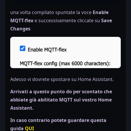
"target"
:
"OUTPUTS/1/ACTION"
"action"
:
4
una volta compilato spuntate la voce
Enable
MQTT-flex
e successivamente cliccate su
Save
"publish"
:
Changes
"topic"
:
"netio/${DEVICE_MAC}/output/1/state"
"qos"
:
0
"retain"
:
true
"payload"
:
"${OUTPUTS/1/STATE}"
"events"
:
"type"
:
"change"
"source"
:
"OUTPUTS/1/STATE"
"type"
:
"timer"
"period"
:
900
Adesso vi dovrete spostare su Home Assistant.
Arrivati a questo punto do per scontato che
abbiate già abilitato MQTT sul vostro Home
"topic"
:
"netio/${DEVICE_NAME}/output/1/voltage"
"qos"
:
0
Assistant.
"retain"
:
false
"payload"
:
"${OUTPUTS/1/VOLTAGE}"
"events"
:
In caso contrario potete guardare questa
"type"
:
"timer"
guida
QUI
"period"
:
300