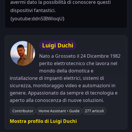
avermi dato la possibilità di conoscere questi
"topic"
:
"netio/${DEVICE_NAME}/output/1/tpf"
dispositivi fantastici.
"qos"
:
0
"retain"
:
false
{youtube:ddn5IBWioqU}
"payload"
:
"${OUTPUTS/1/POWER_FACTOR}"
"events"
:
"type"
:
"timer"
"period"
:
900
Luigi Duchi
"type"
:
"delta"
"source"
:
"OUTPUTS/1/POWER_FACTOR"
Nato a Grosseto il 24 Dicembre 1982
"delta"
:
0.02
perito elettrotecnico che lavora nel
mondo della domotica e
installazione di impianti elettrici, sistemi di
"topic"
:
"netio/${DEVICE_NAME}/output/1/frequency"
sicurezza, monitoraggio video e automazioni in
"qos"
:
0
"retain"
:
false
genere. Appassionato da sempre di tecnologia e
"payload"
:
"${OUTPUTS/1/FREQUENCY}"
"events"
:
aperto alla conoscenza di nuove soluzioni.
"type"
:
"timer"
Contributor
Home Assistant • Guide
277 articoli
"period"
:
3600
Mostra profilo di Luigi Duchi
"type"
:
"delta"
"source"
:
"OUTPUTS/1/FREQUENCY"