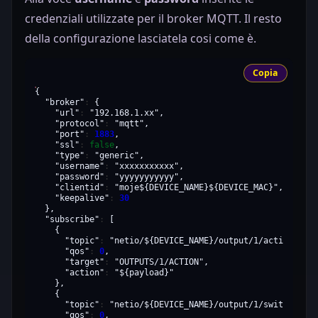
credenziali utilizzate per il broker MQTT. Il resto
della configurazione lasciatela cosi come è.
Copia
"broker"
:
"url"
:
"192.168.1.xx"
"protocol"
:
"mqtt"
"port"
:
1883
"ssl"
:
false
"type"
:
"generic"
"username"
:
"xxxxxxxxxxx"
"password"
:
"yyyyyyyyyyy"
"clientid"
:
"moje${DEVICE_NAME}${DEVICE_MAC}"
"keepalive"
:
30
"subscribe"
:
"topic"
:
"netio/${DEVICE_NAME}/output/1/action"
"qos"
:
0
"target"
:
"OUTPUTS/1/ACTION"
"action"
:
"${payload}"
"topic"
:
"netio/${DEVICE_NAME}/output/1/switch"
"qos"
:
0