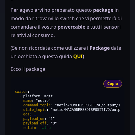
Per agevolarvi ho preparato questo
package
in
"type"
:
"delta"
modo da ritrovarvi lo switch che vi permetterà di
"source"
:
"OUTPUTS/1/VOLTAGE"
"delta"
:
1
comandare il vostro
powercable
e tutti i sensori
relativi al consumo.
"topic"
:
"netio/${DEVICE_NAME}/output/1/current"
(Se non ricordate come utilizzare i
Package
date
"qos"
:
0
"retain"
:
false
un occhiata a questa guida
QUI
)
"payload"
:
"${OUTPUTS/1/CURRENT}"
"events"
:
Ecco il package
"type"
:
"timer"
"period"
:
300
Copia
"type"
:
"delta"
switch
"source"
:
"OUTPUTS/1/CURRENT"
-
platform
:
"delta"
:
50
name
:
"netio"
command_topic
:
"netio/NOMEDISPOSITIVO/output/1/action
state_topic
:
"netio/MACADDRESSDISPOSITIVO/output/1/st
qos
:
1
payload_on
:
"1"
"topic"
:
"netio/${DEVICE_NAME}/output/1/load"
payload_off
:
"0"
"qos"
:
0
retain
:
false
"retain"
:
false
"payload"
:
"${OUTPUTS/1/LOAD}"