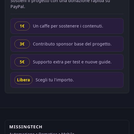
Sostieni il progetto con una donazione rapida su
PayPal.
Un caffe per sostenere i contenuti.
1€
Contributo sponsor base del progetto.
3€
Supporto extra per test e nuove guide.
5€
Scegli tu l'importo.
Libera
MISSINGTECH