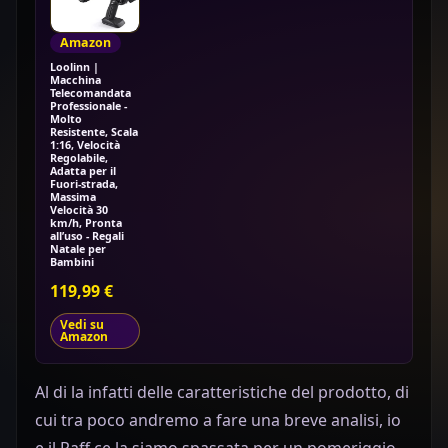
Amazon
Loolinn |
Macchina
Telecomandata
Professionale -
Molto
Resistente, Scala
1:16, Velocità
Regolabile,
Adatta per il
Fuori-strada,
Massima
Velocità 30
km/h, Pronta
all’uso - Regali
Natale per
Bambini
119,99 €
Vedi su
Amazon
Al di la infatti delle caratteristiche del prodotto, di
cui tra poco andremo a fare una breve analisi, io
e il Raff ce la siamo spassata per un pomeriggio