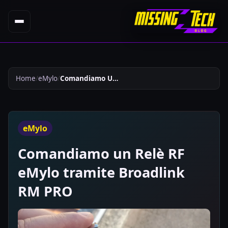
Home
eMylo
Comandiamo Un Relandegrave Rf Emylo Tramite Broadlink Rm Pro 29
eMylo
Comandiamo un Relè RF
eMylo tramite Broadlink
RM PRO