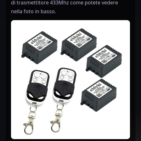
di trasmettitore 433Mhz come potete vedere
nella foto in basso.