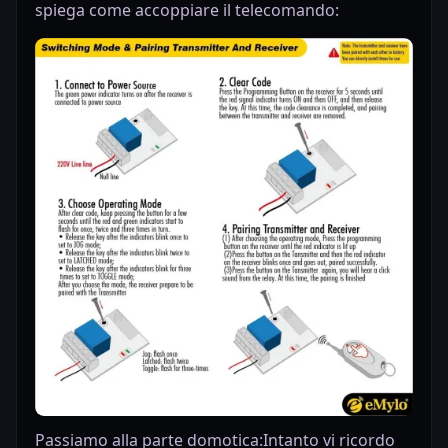
spiega come accoppiare il telecomando:
Passiamo alla parte domotica:Intanto vi ricordo