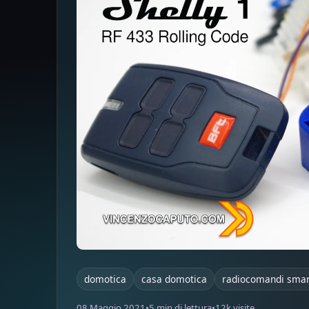
domotica
casa domotica
radiocomandi smart
08 Maggio 2021
•
5 min di lettura
•
12k visite