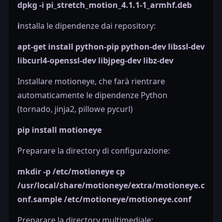
dpkg -i pi_stretch_motion_4.1.1-1_armhf.deb
i
nstalla le dipendenze dai repository:
apt-get install python-pip python-dev libssl-dev
libcurl4-openssl-dev libjpeg-dev libz-dev
Installare
motioneye
, che farà rientrare
automaticamente le dipendenze Python
(
tornado
,
jinja2
,
pillow
e
pycurl
)
pip install motioneye
Preparare la directory di configurazione:
mkdir -p /etc/motioneye cp
/usr/local/share/motioneye/extra/motioneye.c
onf.sample /etc/motioneye/motioneye.conf
Preparare la directory multimediale: