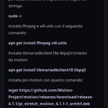
stringa:
sudo -i
installa ffmpeg e v4l-utils con il seguente
comando:
apt-get install ffmpeg v4l-utils
Installa
libmariadbclient18
e
libpq5
richiesto
da
motion
:
apt-get install libmariadbclient18 libpq5
installa poi motion con questo comando:
wget https://github.com/Motion-
Project/motion/releases/download/release-
4.1.1/pi_stretch_motion_4.1.1-1_armhf.deb