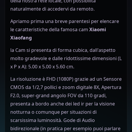
della nostra rete locale, con possibilità
naturalmente di accedervi da remoto.
Apriamo prima una breve parentesi per elencare
le caratteristiche della famosa cam
Xiaomi
Xiaofang
la Cam si presenta di forma cubica, dall'aspetto
molto gradevole e dalle ridottissime dimensioni
(L
x P x A): 5.00 x 5.00 x 5.60 cm.
La risoluzione è FHD (1080P) grazie ad un Sensore
CMOS da 1/2,7 pollici e zoom digitale 8X, Apertura
F2.0, super-grand angolo FOV da 110 gradi,
presenta a bordo anche dei led ir per la visione
notturna o comunque per situazioni di
scarsissima luminosità. Gode di Audio
bidirezionale (in pratica per esempio puoi parlare