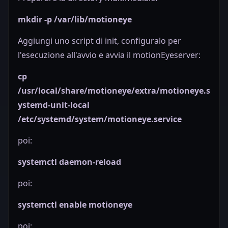
mkdir -p /var/lib/motioneye
Aggiungi uno script di init, configuralo per
l'esecuzione all'avvio e avvia il
motionEye
server:
cp
/usr/local/share/motioneye/extra/motioneye.s
ystemd-unit-local
/etc/systemd/system/motioneye.service
poi:
systemctl daemon-reload
poi:
systemctl enable motioneye
poi: