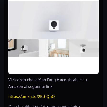
Vi ricordo che la Xiao Fang è acquistabile su
Amazon al seguente link:
https://amzn.to/2BthQnQ
Ora che abbiamo fatto una panoramica,