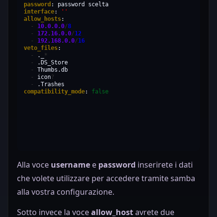
password
:
password
interface
:
''
allow_hosts
-
10.0.0.0
/
8
-
172.16.0.0
/
12
-
192.168.0.0
/
16
veto_files
-
._
*
-
-
-
icon
?
-
compatibility_mode
:
false
Alla voce
username
e
password
inserirete i dati
che volete utilizzare per accedere tramite samba
alla vostra configurazione.
Sotto invece la voce
allow_host
avrete due