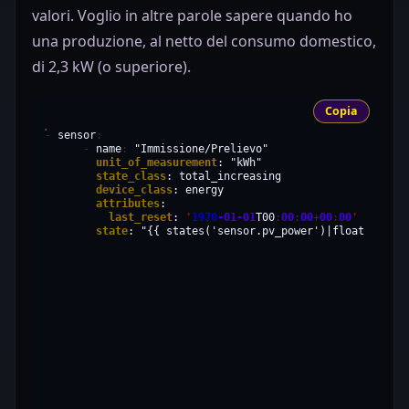
valori. Voglio in altre parole sapere quando ho
una produzione, al netto del consumo domestico,
di 2,3 kW (o superiore).
Copia
-
sensor
:
-
name
:
"Immissione/Prelievo"
unit_of_measurement
:
"kWh"
state_class
:
device_class
:
attributes
last_reset
:
'
1970
-01-01
T00
:
00
:
00
+
00
:
00
'
state
:
"{{ states('sensor.pv_power')|float - stat