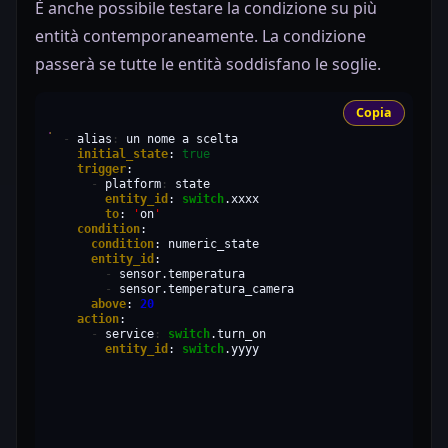
È anche possibile testare la condizione su più
entità contemporaneamente. La condizione
passerà se tutte le entità soddisfano le soglie.
Copia
-
alias
:
un
nome
a
initial_state
:
true
trigger
-
platform
:
entity_id
:
switch
to
:
'
on
'
condition
condition
:
entity_id
:
-
-
above
:
20
action
-
service
:
switch
entity_id
:
switch
.yyyy