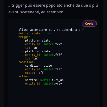
Il trigger può essere popolato anche da due o più
eventi scatenanti, ad esempio:
Copia
-
alias
:
accensione
di
y
se
accendi
x
o
initial_state
:
true
trigger
-
platform
:
entity_id
:
switch
to
:
'
on
'
-
platform
:
entity_id
:
switch
to
:
'
on
'
condition
-
condition
:
entity_id
:
switch
state
:
'
off
'
action
-
service
:
switch
entity_id
:
switch
.yyyy