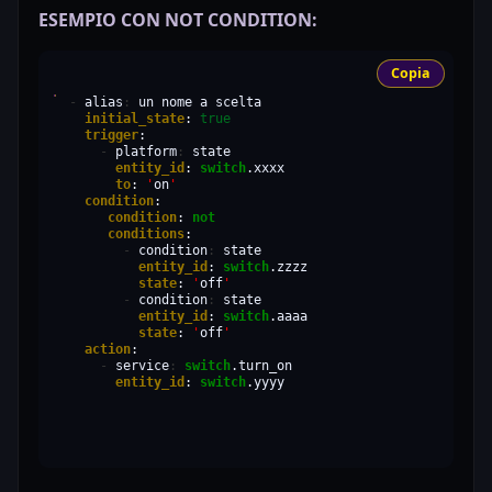
ESEMPIO CON NOT CONDITION:
Copia
-
alias
:
un
nome
a
initial_state
:
true
trigger
-
platform
:
entity_id
:
switch
to
:
'
on
'
condition
condition
:
not
conditions
-
condition
:
entity_id
:
switch
state
:
'
off
'
-
condition
:
entity_id
:
switch
state
:
'
off
'
action
-
service
:
switch
entity_id
:
switch
.yyyy