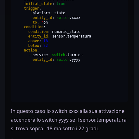
initial_state
:
true
trigger
-
platform
:
entity_id
:
switch
to
:
'
on
'
condition
condition
:
entity_id
:
above
:
18
below
:
22
action
-
service
:
switch
entity_id
:
switch
.yyyy
In questo caso lo switch.xxxx alla sua attivazione
accenderà lo switch.yyyy se il sensor.temperatura
si trova sopra i 18 ma sotto i 22 gradi.