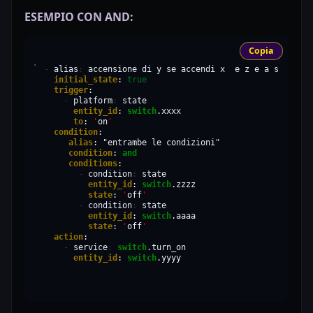
ESEMPIO CON AND:
Copia
-
alias
:
accensione
di
y
se
accendi
x
e
z
e
a
sono
su
initial_state
:
true
trigger
-
platform
:
entity_id
:
switch
to
:
'
on
'
condition
alias
:
"entrambe le condizioni"
condition
:
and
conditions
-
condition
:
entity_id
:
switch
state
:
'
off
'
-
condition
:
entity_id
:
switch
state
:
'
off
'
action
-
service
:
switch
entity_id
:
switch
.yyyy