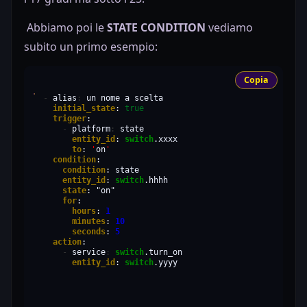
Abbiamo poi le
STATE CONDITION
vediamo
subito un primo esempio:
Copia
-
alias
:
un
nome
a
initial_state
:
true
trigger
-
platform
:
entity_id
:
switch
to
:
'
on
'
condition
condition
:
entity_id
:
switch
state
:
"on"
for
hours
:
1
minutes
:
10
seconds
:
5
action
-
service
:
switch
entity_id
:
switch
.yyyy