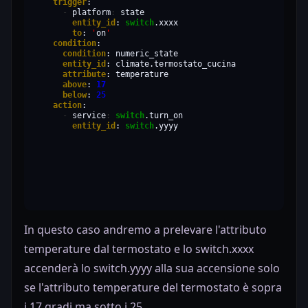
trigger
-
platform
:
entity_id
:
switch
to
:
'
on
'
condition
condition
:
entity_id
:
attribute
:
above
:
17
below
:
25
action
-
service
:
switch
entity_id
:
switch
.yyyy
In questo caso andremo a prelevare l'attributo
temperature dal termostato e lo switch.xxxx
accenderà lo switch.yyyy alla sua accensione solo
se l'attributo temperature del termostato è sopra
i 17 gradi ma sotto i 25.