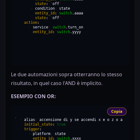
state
:
'
off
'
-
condition
:
entity_id
:
switch
state
:
'
off
'
action
-
service
:
switch
entity_id
:
switch
.yyyy
Le due automazioni sopra otterranno lo stesso
risultato, in quel caso l'AND è implicito.
ESEMPIO CON OR:
Copia
-
alias
:
accensione
di
y
se
accendi
x
e
o
z
o
a
sono
su
initial_state
:
true
trigger
-
platform
:
entity_id
:
switch