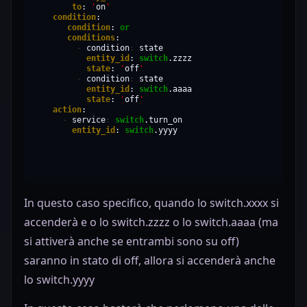
to
:
'
on
'
condition
condition
:
or
conditions
-
condition
:
entity_id
:
switch
state
:
'
off
'
-
condition
:
entity_id
:
switch
state
:
'
off
'
action
-
service
:
switch
entity_id
:
switch
.yyyy
In questo caso specifico, quando lo switch.xxxx si
accenderà e o lo switch.zzzz o lo switch.aaaa (ma
si attiverà anche se entrambi sono su off)
saranno in stato di off, allora si accenderà anche
lo switch.yyyy