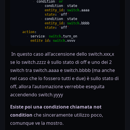
-
condition
:
or
-
condition
:
entity_id
:
switch
state
:
'
off
'
-
condition
:
entity_id
:
switch
state
:
'
off
'
action
-
service
:
switch
entity_id
:
switch
.yyyy
In questo caso all'accensione dello switch.xxx,x
se lo switch.zzzz è sullo stato di off e uno dei 2
switch tra switch.aaaa e switch.bbbb (ma anche
nel caso che lo fossero tutti e due) è sullo stato di
off, allora l'automazione verrebbe eseguita
accendendo switch.yyyy
Esiste poi una condizione chiamata not
condition
che
sinceramente utilizzo poco,
comunque ve la mostro.