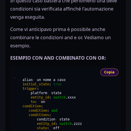
In questo caso basterà che perlomeno una delle
condizioni sia verificata affinché l'automazione
venga eseguita.
Come vi anticipavo prima è possibile anche
combinare le condizioni and e or. Vediamo un
esempio.
ESEMPIO CON AND COMBINATO CON OR:
Copia
-
alias
:
un
nome
a
initial_state
:
true
trigger
-
platform
:
entity_id
:
switch
to
:
'
on
'
condition
condition
:
and
conditions
-
condition
:
entity_id
:
switch
state
:
'
off
'