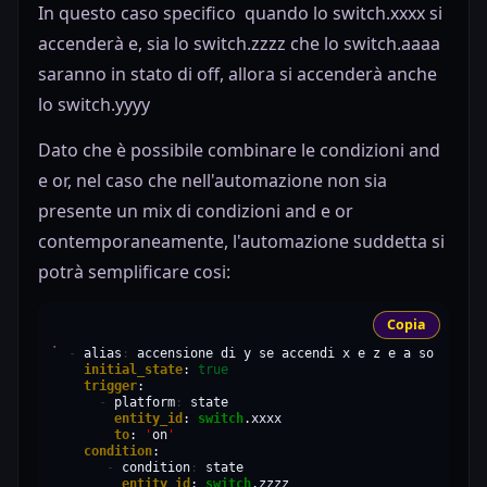
In questo caso specifico quando lo switch.xxxx si
accenderà e, sia lo switch.zzzz che lo switch.aaaa
saranno in stato di off, allora si accenderà anche
lo switch.yyyy
Dato che è possibile combinare le condizioni and
e or, nel caso che nell'automazione non sia
presente un mix di condizioni and e or
contemporaneamente, l'automazione suddetta si
potrà semplificare cosi:
Copia
-
alias
:
accensione
di
y
se
accendi
x
e
z
e
a
sono
su
initial_state
:
true
trigger
-
platform
:
entity_id
:
switch
to
:
'
on
'
condition
-
condition
:
entity_id
:
switch