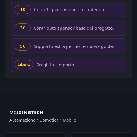
Un caffe per sostenere i contenuti.
1€
Contributo sponsor base del progetto.
3€
Supporto extra per test e nuove guide.
5€
Scegli tu l'importo.
Libera
MISSINGTECH
Automazione • Domotica • Mobile