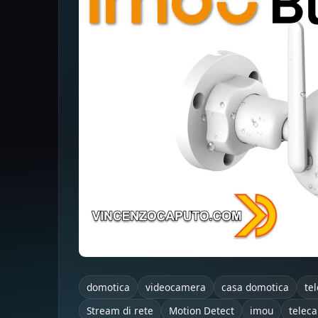
domotica
videocamera
casa domotica
te
Stream di rete
Motion Detect
imou
telec