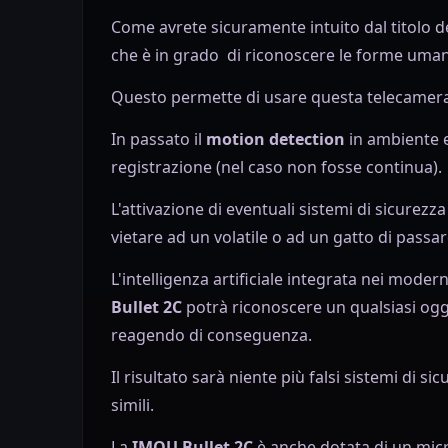
Come avrete sicuramente intuito dal titolo de
che è in grado di riconoscere le forme uma
Questo permette di usare questa telecamera
In passato il
motion detection
in ambiente e
registrazione (nel caso non fosse continua).
L'attivazione di eventuali sistemi di sicurez
vietare ad un volatile o ad un gatto di passa
L'intelligenza artificiale integrata nei modern
Bullet 2C
potrà riconoscere un qualsiasi o
reagendo di conseguenza.
Il risultato sarà niente più falsi sistemi di s
simili.
La
IMOU Bullet 2C
è anche dotata di un mic