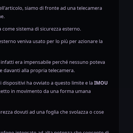
ll'articolo, siamo di fronte ad una telecamera
ne.
 come sistema di sicurezza esterno.
sterno veniva usato per lo più per azionare la
za infatti era impensabile perché nessuno poteva
re davanti alla propria telecamera.
i dispositivi ha ovviato a questo limite e la
IMOU
ggetto in movimento da una forma umana
icurezza dovuti ad una foglia che svolazza o cose
rofono integrato ad alta potenza che consente di