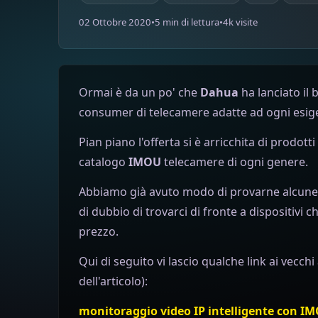
02 Ottobre 2020
•
5 min di lettura
•
4k visite
Ormai è da un po' che
Dahua
ha lanciato il
consumer di telecamere adatte ad ogni esig
Pian piano l'offerta si è arricchita di prodott
catalogo
IMOU
telecamere di ogni genere.
Abbiamo già avuto modo di provarne alcune
di dubbio di trovarci di fronte a dispositiv
prezzo.
Qui di seguito vi lascio qualche link ai vecchi 
dell'articolo):
monitoraggio video IP intelligente con I