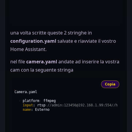
una volta scritte queste 2 stringhe in
configuration.yaml
salvate e riavviate il vostro
Home Assistant.
nel file
camera.yaml
andate ad inserire la vostra
cam con la seguente stringa
Copia
Camera.yaml

-
platform
:
input
:
rtsp
:
//admin:123456@192.168.1.99:554//h264Prev
name
: