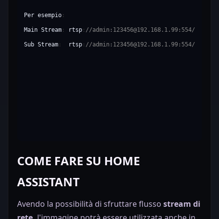
Per
esempio
:
Main
Stream
:
rtsp
:
//admin:123456@192.168.1.99:554//h264Pr
Sub
Stream
:
rtsp
:
//admin:123456@192.168.1.99:554//h264Pr
COME FARE SU HOME
ASSISTANT
Avendo la possibilità di sfruttare flusso
stream di
rete,
l'immagine potrà essere utilizzata anche in