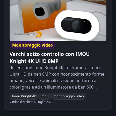
Monitoraggio video
Varchi sotto controllo con IMOU
Knight 4K UHD 8MP
Recensione Imou Knight 4K, telecamera smart
Ultra HD da ben 8MP con riconoscimento forme
umane, veicoli e animali e visione notturna a
colori grazie ad un illuminatore da ben 600
lumens ed inedita funzionalità di monitoraggio
Imou Knight 4K
imou
monitoraggio video
varchi
7 min
•
3k visite
•
16 Luglio 2022