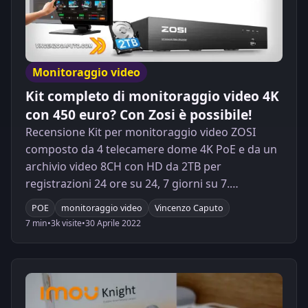
Monitoraggio video
Kit completo di monitoraggio video 4K
con 450 euro? Con Zosi è possibile!
Recensione Kit per monitoraggio video ZOSI
composto da 4 telecamere dome 4K PoE e da un
archivio video 8CH con HD da 2TB per
registrazioni 24 ore su 24, 7 giorni su 7.
Scopriamo insieme le caratteristiche e
POE
monitoraggio video
Vincenzo Caputo
l'incredibile rapporto qualità prezzo
7 min
•
3k visite
•
30 Aprile 2022