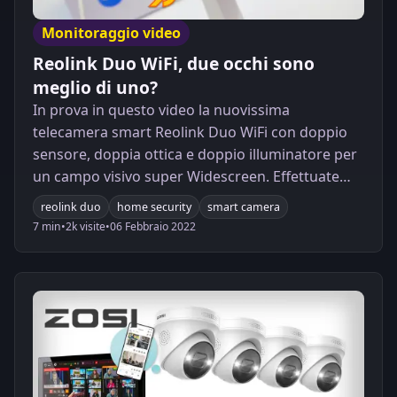
Monitoraggio video
Reolink Duo WiFi, due occhi sono
meglio di uno?
In prova in questo video la nuovissima
telecamera smart Reolink Duo WiFi con doppio
sensore, doppia ottica e doppio illuminatore per
un campo visivo super Widescreen. Effettuate
prove di integrazione in Home Assistant tramite
reolink duo
home security
smart camera
integrazione integrazione video IP
7 min
•
2k visite
•
06 Febbraio 2022