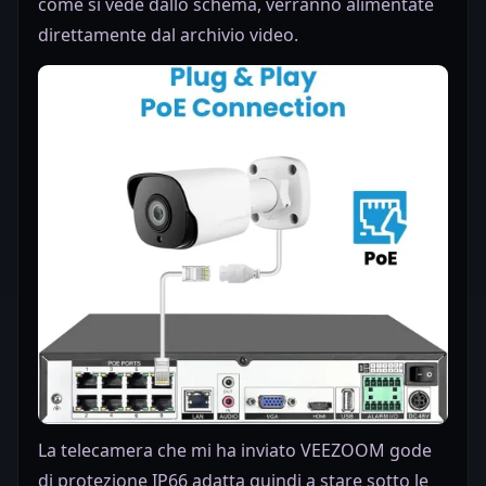
come si vede dallo schema, verranno alimentate
direttamente dal archivio video.
La telecamera che mi ha inviato VEEZOOM gode
di protezione IP66 adatta quindi a stare sotto le