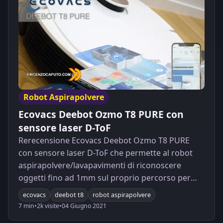
Robot Aspirapolvere
Ecovacs Deebot Ozmo T8 PURE con
sensore laser D-ToF
Rerecensione Ecovacs Deebot Ozmo T8 PURE
con sensore laser D-ToF che permette al robot
aspirapolvere/lavapavimenti di riconoscere
oggetti fino ad 1mm sul proprio percorso per
una pulizia accuratissima.
ecovacs
deebot t8
robot aspirapolvere
7 min
•
2k visite
•
04 Giugno 2021