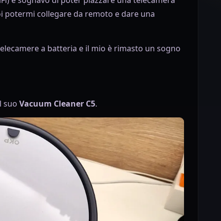
iFi) e sognavo di poter piazzare una telecamera
oi potermi collegare da remoto e dare una
elecamere a batteria e il mio è rimasto un sogno
l suo
Vacuum Cleaner C5
.