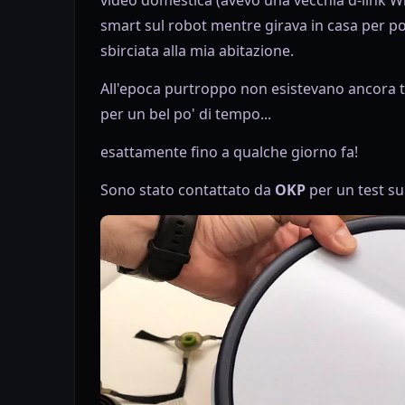
video domestica (avevo una vecchia d-link W
smart sul robot mentre girava in casa per p
sbirciata alla mia abitazione.
All'epoca purtroppo non esistevano ancora t
per un bel po' di tempo...
esattamente fino a qualche giorno fa!
Sono stato contattato da
OKP
per un test su