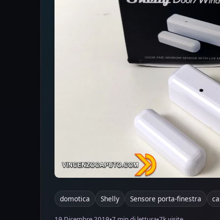
domotica
Shelly
Sensore porta-finestra
ca
19 Dicembre 2019
•
7 min di lettura
•
7k visite