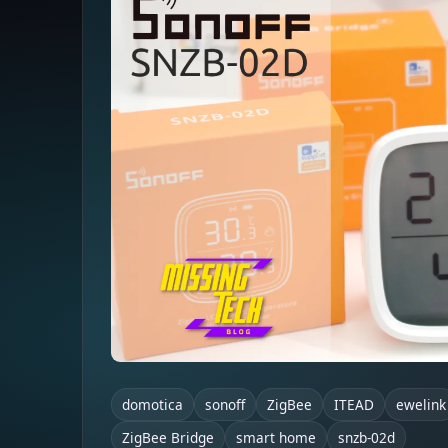
domotica
sonoff
ZigBee
ITEAD
ewelink
ZigBee Bridge
smart home
snzb-02d