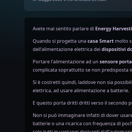
Avete mai sentito parlare di
Energy Harvest
Quando si progetta una
casa Smart
molto sp
dell'alimentazione elettrica dei
dispositivi d
Portare l'alimentazione ad un
sensore porta
complicata soprattutto se non predisposta in
Si è costretti quindi, laddove non sia possibil
elettrica, ad usare alimentazione a batterie.
E questo porta dritti dritti verso il secondo 
Non si può immaginare infatti di dover usar
batterie o una ricarica con frequenza di poc
solo tutti in vantaggi derivanti dall'automazi