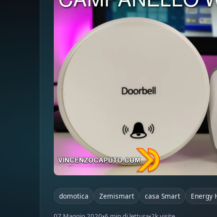
domotica
Zemismart
casa Smart
Energy 
07 Maggio 2020
•
6 min di lettura
•
2k visite