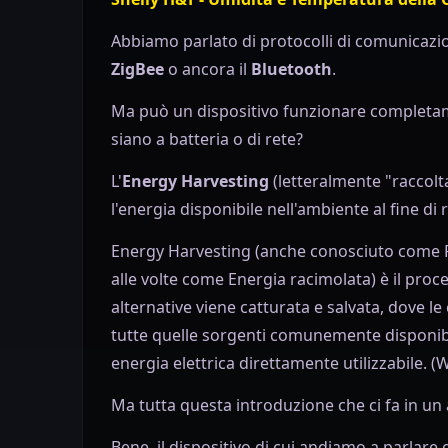
Abbiamo parlato di protocolli di comunicazi
ZigBee
o ancora il
Bluetooth
.
Ma può un dispositivo funzionare completame
siano a batteria o di rete?
L'
Energy Harvesting
(letteralmente "raccolt
l'energia disponibile nell'ambiente al fine di r
Energy Harvesting (anche conosciuto come 
alle volte come Energia racimolata) è il proc
alternative viene catturata e salvata, dove l
tutte quelle sorgenti comunemente disponibil
energia elettrica direttamente utilizzabile. (
Ma tutta questa introduzione che ci fa in un
Bene, il dispositivo di cui andiamo a parlare