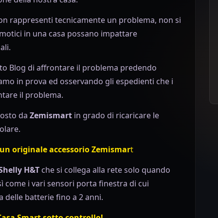
non rappresenti tecnicamente un problema, non si
 domotici in una casa possano impattare
ali.
sto Blog di affrontare il problema predendo
amo in prova ed osservando gli espedienti che i
tare il problema.
osto da
Zemismart
in grado di ricaricare le
olare.
un originale accessorio Zemismar
t
Shelly H&T
che si collega alla rete solo quando
 come i vari sensori porta finestra di cui
elle batterie fino a 2 anni.
Casa Smart sotto controllo!