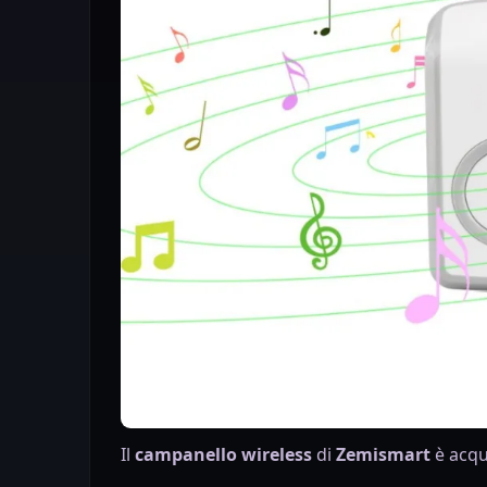
Il
campanello wireless
di
Zemismart
è acqu