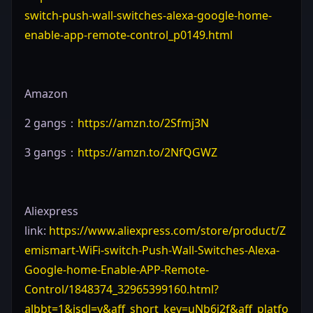
switch-push-wall-switches-alexa-google-home-
enable-app-remote-control_p0149.html
Amazon
2 gangs：
https://amzn.to/2Sfmj3N
3 gangs：
https://amzn.to/2NfQGWZ
Aliexpress
link:
https://www.aliexpress.com/store/product/Z
emismart-WiFi-switch-Push-Wall-Switches-Alexa-
Google-home-Enable-APP-Remote-
Control/1848374_32965399160.html?
albbt=1&isdl=y&aff_short_key=uNb6i2f&aff_platfo