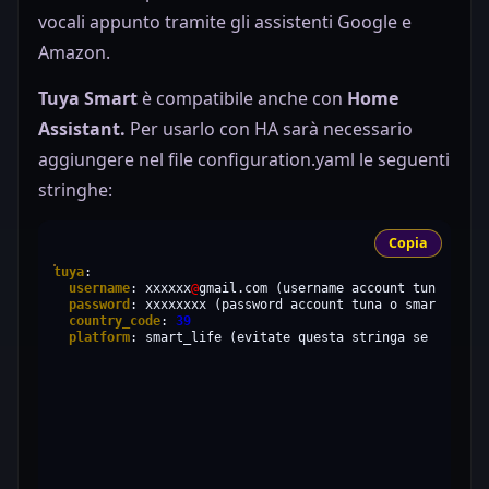
vocali appunto tramite gli assistenti Google e
Amazon.
Tuya Smart
è compatibile anche con
Home
Assistant.
Per usarlo con HA sarà necessario
aggiungere nel file configuration.yaml le seguenti
stringhe:
Copia
tuya
username
:
xxxxxx
@
gmail.com
(username
account
tuna
o
sma
password
:
xxxxxxxx
(password
account
tuna
o
smart
country_code
:
39
platform
:
smart_life
(evitate
questa
stringa
se
usate