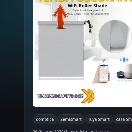
domotica
Zemismart
Tuya Smart
casa Sm
06 Gennaio 2020
•
3 min di lettura
•
4k visite