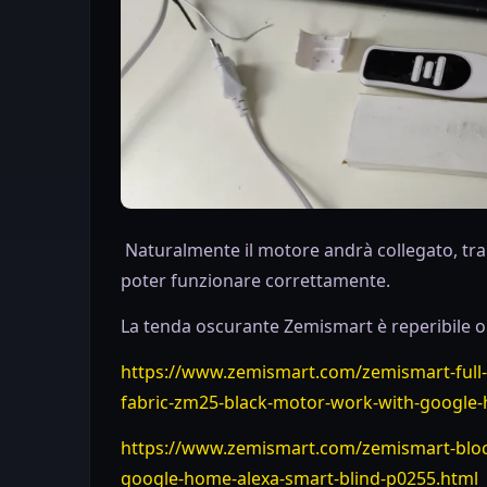
Naturalmente il motore andrà collegato, tram
poter funzionare correttamente.
La tenda oscurante Zemismart è reperibile on
https://www.zemismart.com/zemismart-full-s
fabric-zm25-black-motor-work-with-google
https://www.zemismart.com/zemismart-block-
google-home-alexa-smart-blind-p0255.html