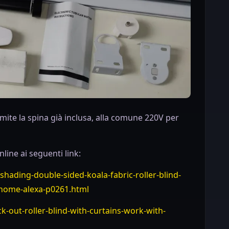
ite la spina già inclusa, alla comune 220V per
line ai seguenti link:
hading-double-sided-koala-fabric-roller-blind-
-home-alexa-p0261.html
out-roller-blind-with-curtains-work-with-