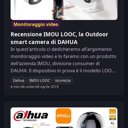
Monitoraggio video
Recensione IMOU LOOC, la Outdoor
smart camera di DAHUA
In quest'articolo ci dedicheremo all'argomento
monitoraggio video e lo faremo con un prodotto
dell'azienda IMOU, divisione consumer di
DAUHA. Il dispositivo in prova è il modello LOOC,
una ipCAM outdoor veramente completa! Codice
Dahua
IMOU LOOC
sicurezza
Sconto all'interno dell'articolo!
8 min
•
6k visite
•
08 Aprile 2019