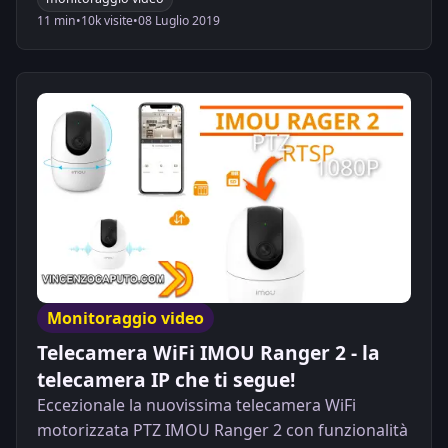
gestione tramite Google Home o Alexa, ad un
11 min
•
10k visite
•
08 Luglio 2019
prezzo chiavi in mano veramente aggressivo.
Monitoraggio video
Telecamera WiFi IMOU Ranger 2 - la
telecamera IP che ti segue!
Eccezionale la nuovissima telecamera WiFi
motorizzata PTZ IMOU Ranger 2 con funzionalità