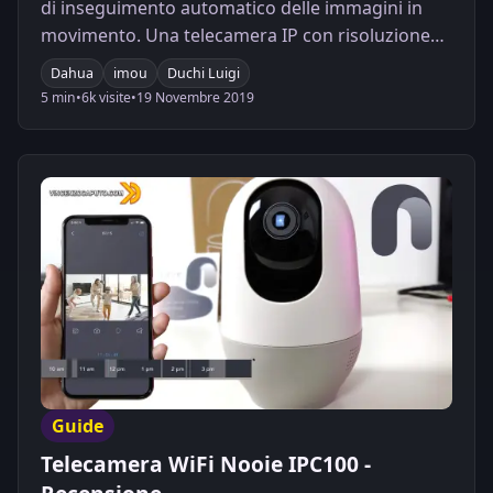
di inseguimento automatico delle immagini in
movimento. Una telecamera IP con risoluzione
Full HD, stream video di rete e riconoscimento
Dahua
imou
Duchi Luigi
automatico delle forme umane. Entra e leggi
5 min
•
6k visite
•
19 Novembre 2019
l'articolo per ulteriori dettagli!
Guide
Telecamera WiFi Nooie IPC100 -