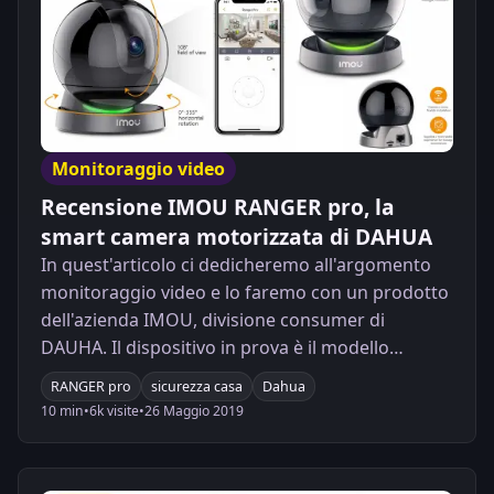
Monitoraggio video
Recensione IMOU RANGER pro, la
smart camera motorizzata di DAHUA
In quest'articolo ci dedicheremo all'argomento
monitoraggio video e lo faremo con un prodotto
dell'azienda IMOU, divisione consumer di
DAUHA. Il dispositivo in prova è il modello
RANGER pro, una ipCAM motorizzata da interni
RANGER pro
sicurezza casa
Dahua
con la fantastica modalità SMART tracking.
10 min
•
6k visite
•
26 Maggio 2019