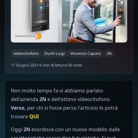
videocitofono
Duchi Luigi
Vincenzo Caputo
2N
17 Giugno 2021
•
6 min di lettura
•
3k visite
Non molto tempo fa vi abbiamo parlato
dell'azienda
2N
e dell'ottimo videocitofono
Verso,
per chi si fosse perso l'articolo lo potrà
trovare
QUI
Oggi
2N
esordisce con un nuovo modello dalle
caratteristiche oserei dire futuristiche. Si può