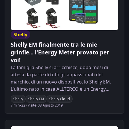
Shelly
Shelly EM finalmente tra le mie
grinfie... l'Energy Meter provato per
voi!
La famiglia Shelly si arricchisce, dopo mesi di
attesa da parte di tutti gli appassionati del
marchio, di un nuovo dispositivo, lo Shelly EM.
L'ultimo nato in casa ALLTERCO è un Energy
Meter con pinze amperometriche che
Shelly
Shelly EM
Shelly Cloud
proveremo in questo articolo e nel video che
7 min
•
22k visite
•
08 Agosto 2019
troverete all'interno.