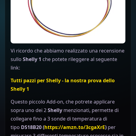
Vi ricordo che abbiamo realizzato una recensione
sullo
Shelly 1
che potete rileggere al seguente
link:
Tutti pazzi per Shelly - la nostra prova dello
Shelly 1
Questo piccolo Add-on, che potrete applicare
sopra uno dei 2
Shelly
menzionati, permette di
collegare fino a 3 sonde di temperatura di
tipo
DS18B20 (
https://amzn.to/3cgaXrE
)
per
misurare 3 differenti temperature espresse sia in