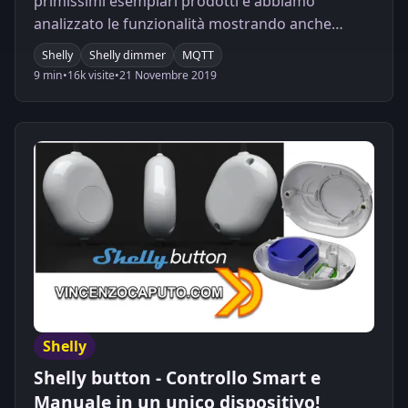
primissimi esemplari prodotti e abbiamo
analizzato le funzionalità mostrando anche
l'integrazione all'interno di Home Assistant.
Shelly
Shelly dimmer
MQTT
9 min
•
16k visite
•
21 Novembre 2019
Shelly
Shelly button - Controllo Smart e
Manuale in un unico dispositivo!