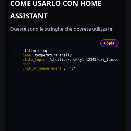
COME USARLO CON HOME
ASSISTANT
Queste sono le stringhe che dovrete utilizzare:
Copia
-
platform
:
name
:
temperatura
state_topic
:
"shellies/shelly1-12345/ext_temperature/
qos
:
0
unit_of_measurement
:
"°c"