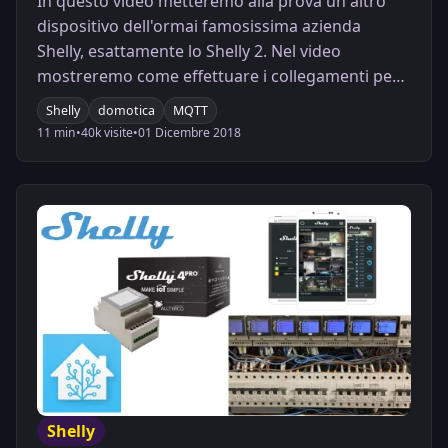
In questo video metteremo alla prova un altro
dispositivo dell'ormai famosissima azienda
Shelly, esattamente lo Shelly 2. Nel video
mostreremo come effettuare i collegamenti per
domotizzare una tapparella elettrica e come
Shelly
domotica
MQTT
configurare il tutto all'interno di Home Assistant.
11 min
•
40k visite
•
01 Dicembre 2018
Shelly